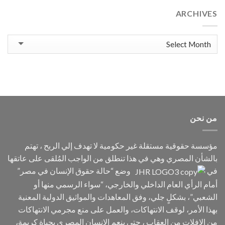
على
ARCHIVES
واحدة
من
أبشع
Archives
الجرائم
ضد
الإنسانية:
الاختفاء
القسري.
من نحن
مؤسسة حقوقية مستقلة غير حكومية لا تهدف إلي الربح ، تهتم
بالشأن المصري وهي في هذا تنطلق من الواجب المُلقى على عاتقها
في
وضع “حالة حقوق الإنسان في مصر”
أمام الرأي العام الداخلي والخارجي، “سواء الرسمي منها أو
الشعبي”، بشكلٍ جلي، وفق المعاهدات والمواثيق الدولية المعنية
بهذا الأمر، لوقف الانتهاكات، والعمل على منع مجرمي الانتهاكات
من الإفلات من العقاب ، حتى ينعم الإنسان المصري بحياةٍ كريمةٍ،