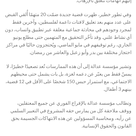
إليهم اتهامات تتعلق بالإرهاب.
وفي تطور خطير، ظهرت قضية جديدة ضمّت 20 متهمًا أُلقي القبض
على عدد منهم بعد تعليق لافتات داعمة لفلسطين، وآخرين فقط
لمجرد وجودهم في محادثة جماعية مغلقة عبر تطبيق واتساب، دون
أي نشاط علني. وقد تأخّر التحقيق مع المتهمين حتى مطلع يونيو
الجاري، رغم توقيفهم في مايو الماضي، ويُحتجزون حاليًا في مراكز
احتجاز مختلفة بين بدر وأبو زعبل والعاشر من رمضان.
وتشير مؤسسة عدالة إلى أن هذه الممارسات تُعد تصعيدًا خطيرًا، لا
يمسّ فقط من يعبّر عن دعمه لغزة، بل بات يشمل حتى محيطهم
الاجتماعي، مع استمرار حبس 150 شخصًا على الأقل في 12 قضية،
بينهم 3 أطفال.
وتطالب مؤسسة عدالة بالإفراج الفوري عن جميع المعتقلين،
ووقف ملاحقة كل من يمارس حقه المشروع في التعبير السلمي
عن رأيه، ومحاسبة المسؤولين عن هذه الانتهاكات الجسيمة بحق
القانون والحقوق الإنسانية.