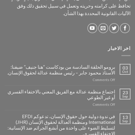
تحافظ على كرامته وحريته وتعمل في سبيل تحقيق ذلك وفق
الآليات القانونية المحددة بهذا الشأن.
اخر الاخبار
برومو الحلقة السادسة من بودكاست “هنا جنيف” ضيفنا:
03
Oct
الأستاذ محمود جابر – رئيس منظمة عدالة لحقوق الإنسان.
on
Comments Off
برومو
الحلقة
اجتماع منظمة عدالة مع الفريق المعني بالاختفاء القسري
23
السادسة
Sep
أو غير الطوعي
من
on
Comments Off
بودكاست
اجتماع
“هنا
منظمة
جنيف”
في ندوة دولية حول حقوق الإنسان، تدعوكم EFDI
13
عدالة
ضيفنا:
Sep
International ومنظمة العدالة لحقوق الإنسان (JHR)
مع
الأستاذ
لتسليط الضوء على واحدة من أبشع الجرائم ضد الإنسانية:
الفريق
محمود
الاختفاء القسري.
المعني