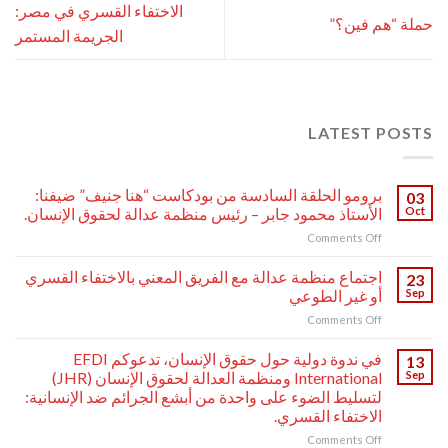
الاختفاء القسري في مصر:
حملة “هم فين؟”
الجريمة المستمر
LATEST POSTS
برومو الحلقة السادسة من بودكاست “هنا جنيف” ضيفنا:
03
Oct
الأستاذ محمود جابر – رئيس منظمة عدالة لحقوق الإنسان.
on
Comments Off
برومو
الحلقة
اجتماع منظمة عدالة مع الفريق المعني بالاختفاء القسري
23
السادسة
Sep
أو غير الطوعي
من
on
Comments Off
بودكاست
اجتماع
“هنا
منظمة
جنيف”
في ندوة دولية حول حقوق الإنسان، تدعوكم EFDI
13
عدالة
ضيفنا:
Sep
International ومنظمة العدالة لحقوق الإنسان (JHR)
مع
الأستاذ
لتسليط الضوء على واحدة من أبشع الجرائم ضد الإنسانية:
الفريق
محمود
الاختفاء القسري.
المعني
جابر
بالاختفاء
on
Comments Off
–