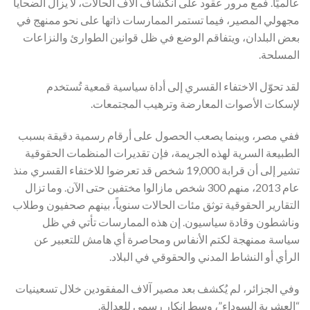
عالميًا. فمع مرور عقود على انكشاف آلاف الحالات، لا يزال الضحايا
مجهولي المصير، فيما تستمر الممارسات ذاتها على نحو ممنهج في
بعض البلدان، ويتفاقم الوضع في ظل قوانين الطوارئ والنزاعات
المسلحة.
لقد تحوّل الاختفاء القسري إلى أداة سياسية قمعية تُستخدم
لإسكات الأصوات المعارضة وترهيب المجتمعات.
ففي مصر، وبينما يصعب الحصول على أرقام رسمية دقيقة بسبب
الطبيعة السرية لهذه الجريمة، فإن تقديرات المنظمات الحقوقية
تشير إلى أن قرابة 19,000 شخص قد تعرضوا للاختفاء القسري منذ
عام 2013، منهم 300 شخص مازالوا مختفين حتى الآن. وما تزال
التقارير الحقوقية توثق مئات الحالات سنوياً، بينهم صحفيون وطلاب
وناشطون وقادة سياسيون. إن هذه الممارسات تأتي في ظل
سياسة ممنهجة لكتم الأنفاس ومحاصرة أي هامش للتعبير عن
الرأي أو النشاط المدني والحقوقي في البلاد.
وفي الجزائر، لم يُكشف بعد مصير آلاف المفقودين خلال تسعينيات
“العشرية السوداء”، وسط إنكار رسمي للعدالة.