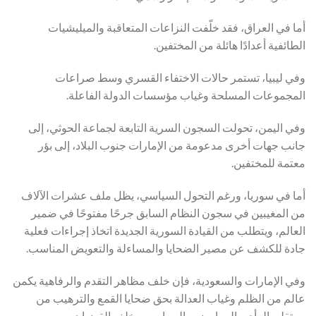
أما في العراق، فقد خلّفت النزاعات المتعاقبة والميليشيات
الطائفية أعدادًا هائلة من المختفين.
وفي ليبيا، تستمر حالات الاختفاء القسري وسط صراعات
المجموعات المسلحة وغياب مؤسسات الدولة الفاعلة.
وفي اليمن، تحولت السجون السرية التابعة لجماعة الحوثي، إلى
جانب جهات أخرى مدعومة من الإمارات جنوب البلاد، إلى بؤر
معتمة للمختفين.
أما في سوريا، ورغم التحول السياسي، يظل ملف عشرات الآلاف
من المغيبين في سجون النظام السابق جرحًا مفتوحًا في ضمير
العالم، ويتطلب من القيادة السورية الجديدة اتخاذ إجراءات فعلية
جادة للكشف عن مصير الضحايا والمساءلة والتعويض المناسب.
وفي الإمارات والسعودية، فإن خلف مظاهر التقدم والرفاهية يكمن
عالم من الظلم وغياب العدالة بحق ضحايا القمع والترهيب من
معتقلي الرأي والمعارضين السياسيين خلف القضبان.