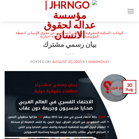
Ski
t
conten
البيانات
,
المكتبة الحقوقية
,
انتهاكات المدافعين عن حقوق الإنسان
,
انشطة
المؤسسة
,
تقارير و بيانات
,
نافذه اخبارية
بيان رسمي مشترك
POSTED ON
AUGUST 30, 2025
BY
MAHMOUD
30
Aug