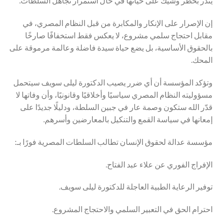
ينذر بخطر وشيك على حياتها في حال استمرار تجاهل السلطات.
إن الإصرار على الإنكار والمكابرة من قبل النظام المصري، في
مقابل احتجاج سلمي مشروع، لا يعكس فقط استخفافًا صارخًا
بالحقوق الأساسية، بل يضع حياة سيدة فاضلة وعالمة مرموقة على
المحك.
وتؤكد المؤسسة أن أي ضرر يصيب الدكتورة ليلى سويف سيتحمل
مسؤوليته النظام المصري سياسيًا وأخلاقيًا وقانونيًا، وأن وفاتها لا
قدّر الله ستكون وصمة عار في جبين السلطة، ودليلًا جديدًا على
إمعانها في سياسة القمع والتنكيل بالمعارضين وأسرهم.
مؤسسة عدالة لحقوق الإنسان تطالب السلطات المصرية فورًا بـ:
الإفراج الفوري عن علاء عبد الفتاح.
توفير الرعاية الطبية العاجلة للدكتورة ليلى سويف.
احترام الحق في التعبير السلمي والاحتجاج المشروع.