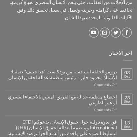
من الإفلات من العقاب ، حتى ينعم الإنسان المصري بحياةٍ كريمةٍ،
تحافظ على كرامته وحريته وتعمل في سبيل تحقيق ذلك وفق
الآليات القانونية المحددة بهذا الشأن.
اخر الاخبار
برومو الحلقة السادسة من بودكاست “هنا جنيف” ضيفنا:
03
Oct
الأستاذ محمود جابر – رئيس منظمة عدالة لحقوق الإنسان.
on
Comments Off
برومو
الحلقة
اجتماع منظمة عدالة مع الفريق المعني بالاختفاء القسري
23
السادسة
Sep
أو غير الطوعي
من
on
Comments Off
بودكاست
اجتماع
“هنا
منظمة
جنيف”
في ندوة دولية حول حقوق الإنسان، تدعوكم EFDI
13
عدالة
ضيفنا:
Sep
International ومنظمة العدالة لحقوق الإنسان (JHR)
مع
الأستاذ
لتسليط الضوء على واحدة من أبشع الجرائم ضد الإنسانية:
الفريق
محمود