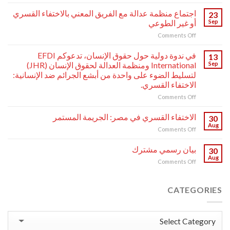
برومو
الحلقة
اجتماع منظمة عدالة مع الفريق المعني بالاختفاء القسري
23
السادسة
Sep
أو غير الطوعي
من
on
Comments Off
بودكاست
اجتماع
“هنا
منظمة
جنيف”
في ندوة دولية حول حقوق الإنسان، تدعوكم EFDI
13
عدالة
ضيفنا:
Sep
International ومنظمة العدالة لحقوق الإنسان (JHR)
مع
الأستاذ
لتسليط الضوء على واحدة من أبشع الجرائم ضد الإنسانية:
الفريق
محمود
الاختفاء القسري.
المعني
جابر
بالاختفاء
on
Comments Off
–
القسري
في
رئيس
أو
ندوة
منظمة
الاختفاء القسري في مصر: الجريمة المستمر
30
غير
دولية
عدالة
Aug
on
Comments Off
الطوعي
حول
لحقوق
الاختفاء
حقوق
الإنسان.
القسري
بيان رسمي مشترك
الإنسان،
30
في
Aug
تدعوكم
on
Comments Off
مصر:
EFDI
بيان
الجريمة
International
رسمي
المستمر
ومنظمة
مشترك
CATEGORIES
العدالة
لحقوق
الإنسان
Categories
(JHR)
لتسليط