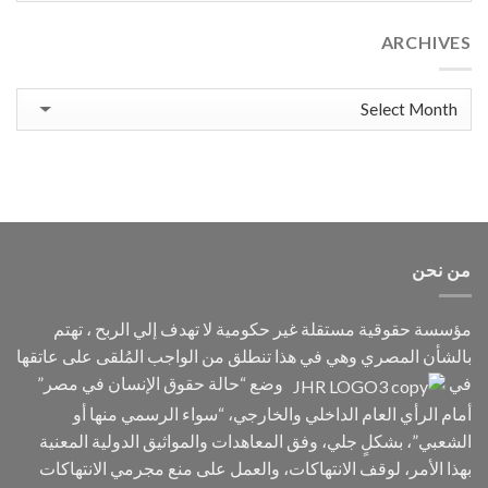
الضوء
على
ARCHIVES
واحدة
من
أبشع
Archives
الجرائم
ضد
الإنسانية:
الاختفاء
القسري.
من نحن
مؤسسة حقوقية مستقلة غير حكومية لا تهدف إلي الربح ، تهتم
بالشأن المصري وهي في هذا تنطلق من الواجب المُلقى على عاتقها
في
وضع “حالة حقوق الإنسان في مصر”
أمام الرأي العام الداخلي والخارجي، “سواء الرسمي منها أو
الشعبي”، بشكلٍ جلي، وفق المعاهدات والمواثيق الدولية المعنية
بهذا الأمر، لوقف الانتهاكات، والعمل على منع مجرمي الانتهاكات