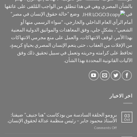
بالشأن المصري وهي في هذا تنطلق من الواجب المُلقى على عاتقها
في
وضع “حالة حقوق الإنسان في مصر”
أمام الرأي العام الداخلي والخارجي، “سواء الرسمي منها أو
الشعبي”، بشكلٍ جلي، وفق المعاهدات والمواثيق الدولية المعنية
بهذا الأمر، لوقف الانتهاكات، والعمل على منع مجرمي الانتهاكات
من الإفلات من العقاب ، حتى ينعم الإنسان المصري بحياةٍ كريمةٍ،
تحافظ على كرامته وحريته وتعمل في سبيل تحقيق ذلك وفق
الآليات القانونية المحددة بهذا الشأن.
اخر الاخبار
برومو الحلقة السادسة من بودكاست “هنا جنيف” ضيفنا:
03
Oct
الأستاذ محمود جابر – رئيس منظمة عدالة لحقوق الإنسان.
on
Comments Off
برومو