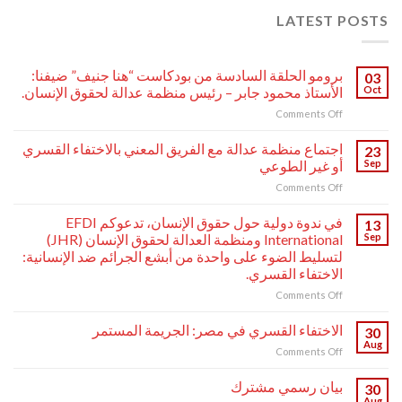
LATEST POSTS
برومو الحلقة السادسة من بودكاست “هنا جنيف” ضيفنا:
03
Oct
الأستاذ محمود جابر – رئيس منظمة عدالة لحقوق الإنسان.
on
Comments Off
برومو
الحلقة
اجتماع منظمة عدالة مع الفريق المعني بالاختفاء القسري
23
السادسة
Sep
أو غير الطوعي
من
on
Comments Off
بودكاست
اجتماع
“هنا
منظمة
جنيف”
في ندوة دولية حول حقوق الإنسان، تدعوكم EFDI
13
عدالة
ضيفنا:
Sep
International ومنظمة العدالة لحقوق الإنسان (JHR)
مع
الأستاذ
لتسليط الضوء على واحدة من أبشع الجرائم ضد الإنسانية:
الفريق
محمود
الاختفاء القسري.
المعني
جابر
بالاختفاء
on
Comments Off
–
القسري
في
رئيس
أو
ندوة
منظمة
الاختفاء القسري في مصر: الجريمة المستمر
30
غير
دولية
عدالة
Aug
on
Comments Off
الطوعي
حول
لحقوق
الاختفاء
حقوق
الإنسان.
القسري
بيان رسمي مشترك
الإنسان،
30
في
Aug
تدعوكم