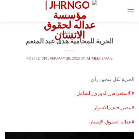
Ski
t
conten
نافذه اخبارية
الحرية للمحامية هدى عبد المنعم
POSTED ON
JANUARY 28, 2025
BY
AHMED ISMAIL
الحرية لكل سجين رأي
#الاستعراض_الدوري_الشامل
#مصر_خلف_الاسوار
#عدالة_لحقوق_الإنسان