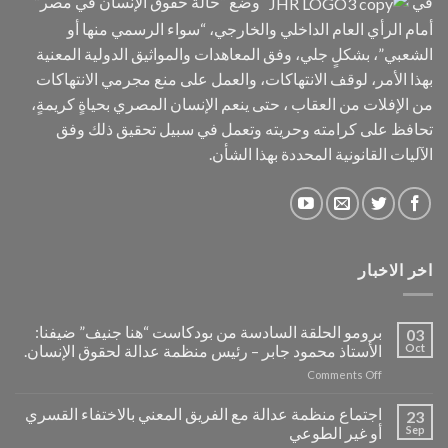
في
وضع “حالة حقوق الإنسان في مصر”
أمام الرأي العام الداخلي والخارجي، “سواء الرسمي منها أو
الشعبي”، بشكلٍ جلي، وفق المعاهدات والمواثيق الدولية المعنية
بهذا الأمر، لوقف الانتهاكات، والعمل على منع مجرمي الانتهاكات
من الإفلات من العقاب ، حتى ينعم الإنسان المصري بحياةٍ كريمةٍ،
تحافظ على كرامته وحريته وتعمل في سبيل تحقيق ذلك وفق
الآليات القانونية المحددة بهذا الشأن.
اخر الاخبار
برومو الحلقة السادسة من بودكاست “هنا جنيف” ضيفنا:
03
Oct
الأستاذ محمود جابر – رئيس منظمة عدالة لحقوق الإنسان.
on
Comments Off
برومو
الحلقة
اجتماع منظمة عدالة مع الفريق المعني بالاختفاء القسري
23
السادسة
Sep
أو غير الطوعي
من