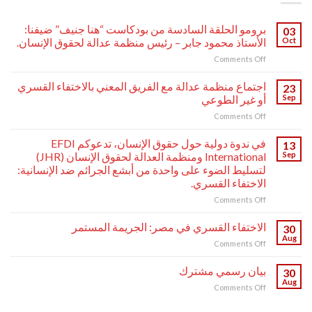
برومو الحلقة السادسة من بودكاست “هنا جنيف” ضيفنا:
03
Oct
الأستاذ محمود جابر – رئيس منظمة عدالة لحقوق الإنسان.
on
Comments Off
برومو
الحلقة
اجتماع منظمة عدالة مع الفريق المعني بالاختفاء القسري
23
السادسة
Sep
أو غير الطوعي
من
on
Comments Off
بودكاست
اجتماع
“هنا
منظمة
جنيف”
في ندوة دولية حول حقوق الإنسان، تدعوكم EFDI
13
عدالة
ضيفنا:
Sep
International ومنظمة العدالة لحقوق الإنسان (JHR)
مع
الأستاذ
لتسليط الضوء على واحدة من أبشع الجرائم ضد الإنسانية:
الفريق
محمود
الاختفاء القسري.
المعني
جابر
بالاختفاء
on
Comments Off
–
القسري
في
رئيس
أو
ندوة
منظمة
الاختفاء القسري في مصر: الجريمة المستمر
30
غير
دولية
عدالة
Aug
on
Comments Off
الطوعي
حول
لحقوق
الاختفاء
حقوق
الإنسان.
القسري
بيان رسمي مشترك
الإنسان،
30
في
Aug
تدعوكم
on
Comments Off
مصر:
EFDI
بيان
الجريمة
International
رسمي