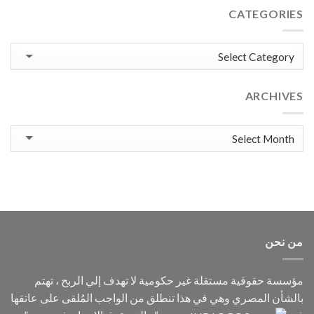
المستمر
ومنظمة
مشترك
CATEGORIES
العدالة
لحقوق
الإنسان
Categories
(JHR)
لتسليط
الضوء
على
ARCHIVES
واحدة
من
أبشع
Archives
الجرائم
ضد
الإنسانية:
الاختفاء
القسري.
من نحن
مؤسسة حقوقية مستقلة غير حكومية لا تهدف إلي الربح ، تهتم
بالشأن المصري وهي في هذا تنطلق من الواجب المُلقى على عاتقها