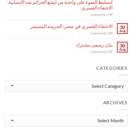
لتسليط الضوء على واحدة من أبشع الجرائم ضد الإنسانية:
الفريق
محمود
الاختفاء القسري.
المعني
جابر
بالاختفاء
on
Comments Off
–
القسري
في
رئيس
أو
ندوة
منظمة
الاختفاء القسري في مصر: الجريمة المستمر
30
غير
دولية
عدالة
Aug
on
Comments Off
الطوعي
حول
لحقوق
الاختفاء
حقوق
الإنسان.
القسري
بيان رسمي مشترك
الإنسان،
30
في
Aug
تدعوكم
on
Comments Off
مصر:
EFDI
بيان
الجريمة
International
رسمي
المستمر
ومنظمة
مشترك
CATEGORIES
العدالة
لحقوق
الإنسان
Categories
(JHR)
لتسليط
الضوء
على
ARCHIVES
واحدة
من
أبشع
Archives
الجرائم
ضد
الإنسانية: