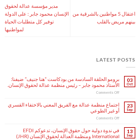
مدير مؤسسة عدالة لحقوق
اعتقال 5 مواطنين بالشرقية من
الإنسان محمود جابر : على الدولة
بينهم مريض بالقلب
توفير كل متطلبات الحياة
لمواطنيها
LATEST POSTS
برومو الحلقة السادسة من بودكاست “هنا جنيف” ضيفنا:
03
Oct
الأستاذ محمود جابر – رئيس منظمة عدالة لحقوق الإنسان.
on
Comments Off
برومو
الحلقة
اجتماع منظمة عدالة مع الفريق المعني بالاختفاء القسري
23
السادسة
Sep
أو غير الطوعي
من
on
Comments Off
بودكاست
اجتماع
“هنا
منظمة
جنيف”
في ندوة دولية حول حقوق الإنسان، تدعوكم EFDI
13
عدالة
ضيفنا:
Sep
International ومنظمة العدالة لحقوق الإنسان (JHR)
مع
الأستاذ