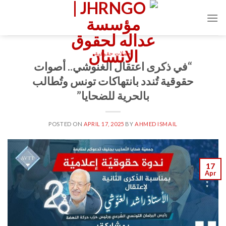
Ski
t
conten
حملات حقوقية
“في ذكرى اعتقال الغنوشي.. أصوات
حقوقية تُندد بانتهاكات تونس وتُطالب
بالحرية للضحايا”
POSTED ON
APRIL 17, 2025
BY
AHMED ISMAIL
17
Apr