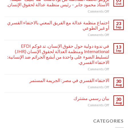
Oct
الأستاذ محمود جابر – رئيس منظمة عدالة لحقوق الإنسان.
on
Comments Off
برومو
الحلقة
اجتماع منظمة عدالة مع الفريق المعني بالاختفاء القسري
23
السادسة
Sep
أو غير الطوعي
من
on
Comments Off
بودكاست
اجتماع
“هنا
منظمة
جنيف”
في ندوة دولية حول حقوق الإنسان، تدعوكم EFDI
13
عدالة
ضيفنا:
Sep
International ومنظمة العدالة لحقوق الإنسان (JHR)
مع
الأستاذ
لتسليط الضوء على واحدة من أبشع الجرائم ضد الإنسانية:
الفريق
محمود
الاختفاء القسري.
المعني
جابر
بالاختفاء
on
Comments Off
–
القسري
في
رئيس
أو
ندوة
منظمة
الاختفاء القسري في مصر: الجريمة المستمر
30
غير
دولية
عدالة
Aug
on
Comments Off
الطوعي
حول
لحقوق
الاختفاء
حقوق
الإنسان.
القسري
بيان رسمي مشترك
الإنسان،
30
في
Aug
تدعوكم
on
Comments Off
مصر:
EFDI
بيان
الجريمة
International
رسمي
المستمر
ومنظمة
مشترك
CATEGORIES
العدالة
لحقوق