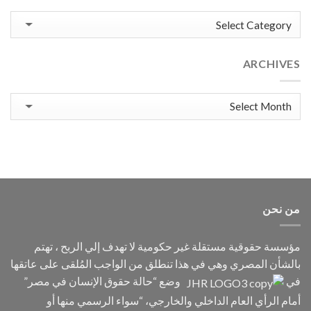
الإنسان
Categories
(JHR)
لتسليط
الضوء
على
ARCHIVES
واحدة
من
أبشع
Archives
الجرائم
ضد
الإنسانية:
الاختفاء
القسري.
من نحن
مؤسسة حقوقية مستقلة غير حكومية لا تهدف إلي الربح ، تهتم
بالشأن المصري وهي في هذا تنطلق من الواجب المُلقى على عاتقها
في
وضع “حالة حقوق الإنسان في مصر”
أمام الرأي العام الداخلي والخارجي، “سواء الرسمي منها أو