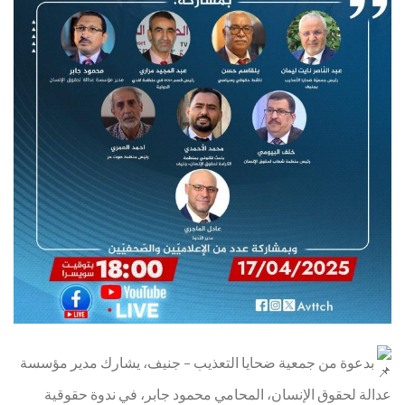
بدعوة من جمعية ضحايا التعذيب – جنيف، يشارك مدير مؤسسة
عدالة لحقوق الإنسان، المحامي محمود جابر، في ندوة حقوقية