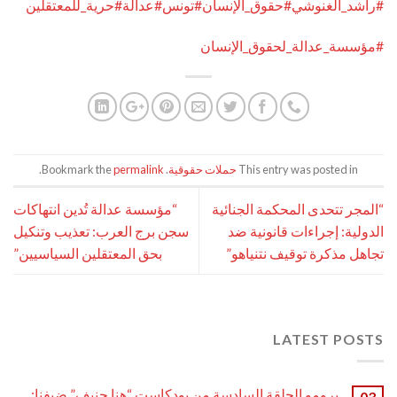
#راشد_الغنوشي
#حقوق_الإنسان
#تونس
#عدالة
#حرية_للمعتقلين
#مؤسسة_عدالة_لحقوق_الإنسان
This entry was posted in
حملات حقوقية
. Bookmark the
permalink
.
“المجر تتحدى المحكمة الجنائية
“مؤسسة عدالة تُدين انتهاكات
الدولية: إجراءات قانونية ضد
سجن برج العرب: تعذيب وتنكيل
تجاهل مذكرة توقيف نتنياهو”
بحق المعتقلين السياسيين”
LATEST POSTS
برومو الحلقة السادسة من بودكاست “هنا جنيف” ضيفنا:
03