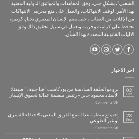
الشعبي”، بشكلٍ جلي، وفق المعاهدات والمواثيق الدولية المعنية
بهذا الأمر، لوقف الانتهاكات، والعمل على منع مجرمي الانتهاكات
من الإفلات من العقاب ، حتى ينعم الإنسان المصري بحياةٍ كريمةٍ،
تحافظ على كرامته وحريته وتعمل في سبيل تحقيق ذلك وفق
الآليات القانونية المحددة بهذا الشأن.
اخر الاخبار
برومو الحلقة السادسة من بودكاست “هنا جنيف” ضيفنا:
03
Oct
الأستاذ محمود جابر – رئيس منظمة عدالة لحقوق الإنسان.
on
Comments Off
برومو
الحلقة
اجتماع منظمة عدالة مع الفريق المعني بالاختفاء القسري
23
السادسة
Sep
أو غير الطوعي
من
on
Comments Off
بودكاست
اجتماع
“هنا
منظمة
جنيف”