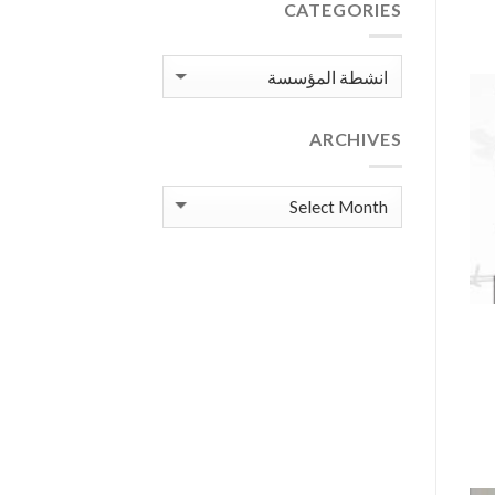
مشترك
CATEGORIES
لحقوق
الإنسان
(JHR)
Categories
لتسليط
الضوء
على
واحدة
ARCHIVES
من
أبشع
الجرائم
Archives
ضد
الإنسانية:
الاختفاء
القسري.