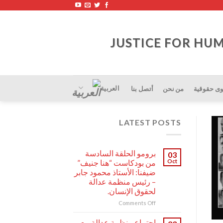
العربية
ى حقوقية
من نحن
أتصل بنا
LATEST POSTS
برومو الحلقة السادسة
03
Oct
من بودكاست “هنا جنيف”
ضيفنا: الأستاذ محمود جابر
– رئيس منظمة عدالة
لحقوق الإنسان.
on
Comments Off
برومو
الحلقة
اجتماع منظمة عدالة مع