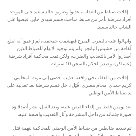
– إفلات ضباط من العقاب، عذبوا وضربوا خالد سعيد حتى الموت:
أفراد شرطة بأمر من ضابط مباحث قسم سيدي جابر، قبضوا على
الشاب خالد سعيد.
وانهالوا عليه بالضرب المبرح فتهشمت جمجمته، ثم زعموا أنه ابتلع
لُفافة من حشيش البانجو. ولم يتم توجيه الاتهام للضباط الذين
أصدروا الأمر بالتعذيب والضرب، ولكن تمت محاكمة أفراد شرطة
(عساكر)، وصدر الحكم بالسجن 10 سنوات.
– إفلات من العقاب في واقعة تعذيب أفضى إلى موت المحامي
كريم حمدي: محام مصري، قُتِل داخل قسم شرطة بعد تعذيبه على
يد ضباط الأمن الوطني.
بعد يومين فقط من إلقاء القبض عليه، وبعد القتل، نشر أصدقاؤه
صورة جثمانه من داخل المشرحة وآثار التعذيب واضحة عليه.
تم تقديم ضابطين من ضباط الأمن الوطني للمحاكمة بتهمة قتل
كريم حمدي، وحُكِمَ عليهما بالسجن لمدة خمس سنوات، ثم تمت