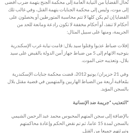
تُحال القضايا من النيابة العامة إلى محكمة الجنح بتهمة ضرب أفضى
إلى موت، وليس إلى محكمة الجنايات بتهمة القتل، وفي غالب تلك
القضايا إن لم يكن كلها لا تتم محاسبة المتورطين أو يحصلون على
أحكام لا تنفذ، أو أحكام مخففة لا تكون رادعة ومانعة للحد من
الجريمة، ومنها على سبيل المثال:
إفلات ضباط عذبوا وقتلوا سيد بلال: قامت نيابة غرب الإسكندرية
بتوجيه الاتهام إلى 5 من ضباط جهاز أمن الدولة بالقبض على سيد
بلال، وتعذيبه حتى الموت.
وفي 21 حزيران/ يونيو 2012، قضت محكمة جنايات الإسكندرية
بمُعاقبة أربعة من الضباط الهاربين والمتهمين في قضية مقتل بلال
بالسجن المؤبد.
“التعذيب “جريمة ضد الإنسانية
بالإضافة إلى سجن المتهم المحبوس محمد عبد الرحمن الشيمي
بالسجن لمدة 15 عاما، ثم تم نقض الحكم وإعادة محاكمتهم
وتبرئتهم جميعا من القتل.