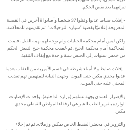
تبرئتهما بعد نقض الحكم.
– إفلات ضباط عذبوا وقتلوا 37 شخصا وأصابوا 8 آخرين في القضية
المعروفة إعلاميّا بقضية “سيارة الترحيلات”: تم تقديمهم للمحاكمة.
ولكن ليس أمام محكمة الجنايات ولم توجه لهم تهمة القتل، فتمت
المحاكمة أمام محكمة الجنح، ثم خَففت محكمة جنح النقض الحكم
من خمس سنوات إلى الحبس سنة واحدة مع إيقاف التنفيذ.
– إفلات ضابط و 9 أمناء شرطة في قسم الأميرية من العقاب بعدما
عذبوا مجدي مكين حتى الموت: وجهت النيابة للمتهمين تهم تعذيب
المجني عليه حتى الموت.
والإضرار العمدي بجهة عملهم (وزارة الداخلية)، وإحداث الإصابات
الواردة بتقرير الطب الشرعي لرفقاء المواطن القبطي مجدي
مكين.
والتزوير في محضر الضبط الخاص بمكين وزملائه. ثم تم إخلاء