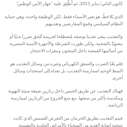
كانون الثاني/ يناير 2011، ثم أُطْلِقَ عليه “جهاز الأمن الوطني”.
الذي يُلاحَظُ، هو تغير الأسماء فقط، لكن الوظيفة واحدة، وهي حماية
النظام السياسي وقمع المعارضين وتعذيبهم.
والتعذيب يبقى تعذيبا بوصفه مُصطلحا لجريمة تُلحق ضررا بدنيّا أو
معنويّا بالضحية، ولكن طورت الشرطة والأجهزة الأمنية المصرية
من أساليبها القمعية داخل السجون ومقرات الاحتجاز.
فلم يَعُدْ الضرب والصعق الكهربائي وغيره من وسائل التعذيب هو
النمط الوحيد لممارسة التعذيب، بل تعداه إلى استحداث وسائل
أخرى.
فهناك التعذيب عن طريق الحبس داخل زنازين ضيقة سيئة التهوية
ومكدسة بأكثر من سعتها، مع منع الخروج من الزنازين لممارسة
الرياضة.
فيتم التعذيب بطريق الحرمان من التعرض للشمس الذي كانت
نتيجته إصابة العديد من السجناء بالأمراض الجلدية والنفسية.