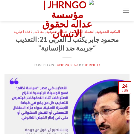
Ski
t
conten
المكتبة الحقوقية
,
انشطة المؤسسة
,
حملات حقوقية
,
مقالات
,
نافذه اخبارية
محمود جابر يكتب لـ العربي 21: التعذيب
“جريمة ضد الإنسانية”
POSTED ON
JUNE 24, 2023
BY
JHRNGO
24
Jun