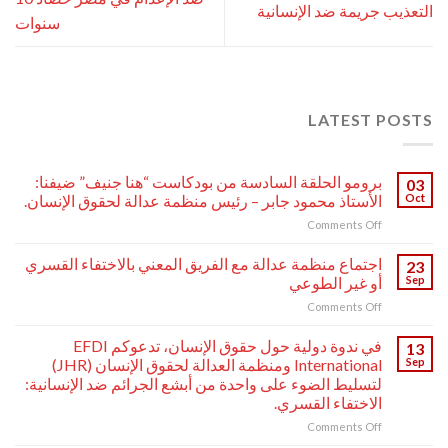
التعذيب جريمة ضد الإنسانية
سنوات
LATEST POSTS
برومو الحلقة السادسة من بودكاست “هنا جنيف” ضيفنا:
03
Oct
الأستاذ محمود جابر – رئيس منظمة عدالة لحقوق الإنسان.
on
Comments Off
برومو
الحلقة
اجتماع منظمة عدالة مع الفريق المعني بالاختفاء القسري
23
السادسة
Sep
أو غير الطوعي
من
on
Comments Off
بودكاست
اجتماع
“هنا
منظمة
جنيف”
في ندوة دولية حول حقوق الإنسان، تدعوكم EFDI
13
عدالة
ضيفنا:
Sep
International ومنظمة العدالة لحقوق الإنسان (JHR)
مع
الأستاذ
لتسليط الضوء على واحدة من أبشع الجرائم ضد الإنسانية:
الفريق
محمود
الاختفاء القسري.
المعني
جابر
بالاختفاء
on
Comments Off
–
القسري
في
رئيس