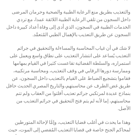
والتعذيب بطريق منع الرعاية الطبية والصحية وحرمان المرضى
داخل السجون من تلقي الرعاية الطبية اللائقة عمدا، مع تردي
الخدمات الطبية في السجون، الذي أدى إلى وفاة أعداد كبيرة داخل
السجون عن طريق التعذيب بالإهمال الطبي المُتعمَّد.
لا شك في أن غياب المحاسبة والمساءلة والتحقيق في جرائم
التعذيب يُساعد على انتشار التعذيب على نطاق واسع ويعمل على
استمراره، والسلطة القضائية تقاعست كثيرا في القيام بمهامها
وممارسة دورها الرقابي في وقف التعذيب، ومحاسبة مرتكبيه،
فقاموا بتشجيع الضباط على القيام بالتعذيب داخل السجون، عن
طريق غض الطرف عن محاسبتهم،والتاريخ المصري الحديث حافل
بنماذج عديدة لمرتكبي جرائم تعذيب أفلتوا من العقاب ولم تتم
محاسبتهم، إما لأنه لم يتم فتح التحقيق في جرائم التعذيب من
الأصل.
وهذا ما يحدث في أغلب قضايا التعذيب، وإمَّا لإحالة المتورطين
لمحاكم الجنح خاصة في قضايا التعذيب المُفضي إلى الموت، حيث