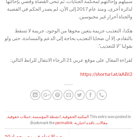
سبيلهم وإحالتهم لمحكمة الجنايات، ثم تنحى القضاة وقُضي بإحالتها
لدائرة أخرى، ومنذ عام 2017 إلى الآن، لم يصدر الحكم في القضية
والجناة أحرار غير محبوسين.
هكذا، التعذيب جريمة يتعين محوها من الوجود، جريمة لا تسقط
بالتقادم، إلا أن ضحايا التعذيب بحاجة إلى الدعم والمساندة، حتى ولو
بقولنا “لا للتعذيب”.
لقراءة المقال على موقع عربي 21 الرجاء الانتقال للرابط التالي:
https://shorturl.at/aABI2
This entry was posted in
المكتبة الحقوقية
,
انشطة المؤسسة
,
حملات حقوقية
,
مقالات
,
نافذه اخبارية
. Bookmark the
permalink
.
ضد الإعدام في مصر حصاد 10