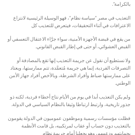
بالكرامة”.
التعذيب في مصر “سياسة نظام”، فهو الوسيلة الرئيسية لانتزاع
الاعترافات في أثناء التحقيقات، فيتعرض للتعذيب كل
من يقع في قبضة الأجهزة الأمنية، سواء جرَّاء الاعتقال التعسفي أو
القبض العشوائي، أو حتى في إطار القبض القانوني.
ولا نستطيع أن نقول عن جريمة التعذيب إنها تقع بالمصادفة أو
التصرفات الفردية، إنما هي جريمة مُتعمَّدة، تتم ممارستها، ويعتاد
على ممارستها ضباط وأفراد الشرطة، وبالأخص أفراد جهاز الأمن
الوطني.
ولم يكن التعذيب أبدا في يوم من الأيام نتاج أخطاء فردية، لكنه ذو
جذور تاريخية، وارتبط ارتباطا وثيقا بالنظام السياسي في الدولة.
فظلت مؤسسات رسمية وموظفون عموميون في الدولة يقومون
بالتعذيب دون حساب أو عقاب لمرتكبيه، بل قامت الأنظمة
بحمايتهم ودعمهم، وهو يجعلنا أمام جريمة نظام