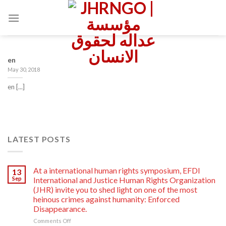
Skip
to
content
en
May 30, 2018
en [...]
LATEST POSTS
At a international human rights symposium, EFDI
13
Sep
International and Justice Human Rights Organization
(JHR) invite you to shed light on one of the most
heinous crimes against humanity: Enforced
Disappearance.
on
Comments Off