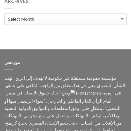
ARCHIVES
humanity:
Enforced
Disappearance.
Archives
من نحن
مؤسسة حقوقية مستقلة غير حكومية لا تهدف إلي الربح ، تهتم
بالشأن المصري وهي في هذا تنطلق من الواجب المُلقى على عاتقها
في
وضع “حالة حقوق الإنسان في مصر”
أمام الرأي العام الداخلي والخارجي، “سواء الرسمي منها أو
الشعبي”، بشكلٍ جلي، وفق المعاهدات والمواثيق الدولية المعنية
بهذا الأمر، لوقف الانتهاكات، والعمل على منع مجرمي الانتهاكات
من الإفلات من العقاب ، حتى ينعم الإنسان المصري بحياةٍ كريمةٍ،
تحافظ على كرامته وحريته وتعمل في سبيل تحقيق ذلك وفق