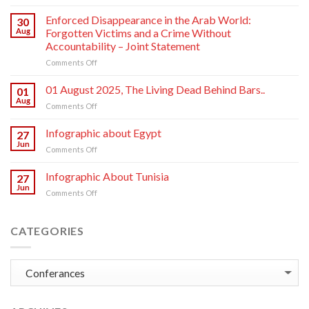
At
a
Enforced Disappearance in the Arab World:
30
international
Aug
Forgotten Victims and a Crime Without
human
Accountability – Joint Statement
rights
on
Comments Off
symposium,
Enforced
EFDI
Disappearance
International
01 August 2025, The Living Dead Behind Bars..
01
in
and
Aug
on
Comments Off
the
Justice
01
Arab
Human
August
Infographic about Egypt
World:
27
Rights
2025,
Jun
Forgotten
Organization
on
Comments Off
The
Victims
(JHR)
Infographic
Living
and
invite
about
Infographic About Tunisia
Dead
27
a
you
Egypt
Jun
Behind
Crime
to
on
Comments Off
Bars..
Without
shed
Infographic
Accountability
light
About
–
on
Tunisia
CATEGORIES
Joint
one
Statement
of
the
Categories
most
heinous
crimes
against