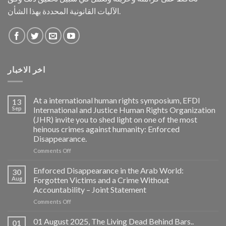
الآليات القانونية المحددة بهذا الشأن.
اخر الاخبار
At a international human rights symposium, EFDI
13
Sep
International and Justice Human Rights Organization
(JHR) invite you to shed light on one of the most
heinous crimes against humanity: Enforced
Disappearance.
on
Comments Off
At
a
Enforced Disappearance in the Arab World:
30
international
Aug
Forgotten Victims and a Crime Without
human
Accountability – Joint Statement
rights
on
Comments Off
symposium,
Enforced
EFDI
Disappearance
International
01 August 2025, The Living Dead Behind Bars..
01